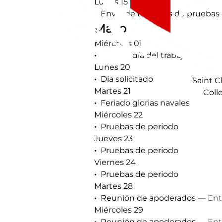
Lunes 15
Envío de temarios de pruebas
Mayo
Miércoles 01
Feriado día del trabajo
Lunes 20
Día solicitado
Saint C
Martes 21
Coll
Feriado glorias navales
Miércoles 22
Pruebas de periodo
Jueves 23
Pruebas de periodo
Viernes 24
Pruebas de periodo
Martes 28
Reunión de apoderados
— Ent
Miércoles 29
Reunión de apoderados
— Ent