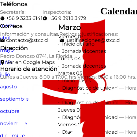
Teléfonos
Calendar
Secretaría:
Inspectoría:
+56 9 3233 6141
+56 9 3918 3479
marzo
Correos
Marzo
Información y consultas:
Retiros y justificaciones:
Viernes 01
abril
contacto@stcc.cl
justificaciones@stcc.cl
Inicio del año
Dirección
mayo
Jornada docentes
Pedro Donoso 8741, La Florida
Lunes 04
junio
Ver en Google Maps
Jornada docentes
Horario de atención
Martes 05
julio
Lunes a Jueves: 8:00 a 17:00 hrs.
Viernes: 8:00 a 16:00 hrs.
Inicio clases
agosto
Diagnóstico de unidad
— Horari
Miércoles 06
septiembre
Diagnóstico de unidad
— Horari
Jueves 07
octubre
Diagnóstico de unidad
— Horari
noviembre
Viernes 08
Diagnóstico de unidad
— Horari
diciembre